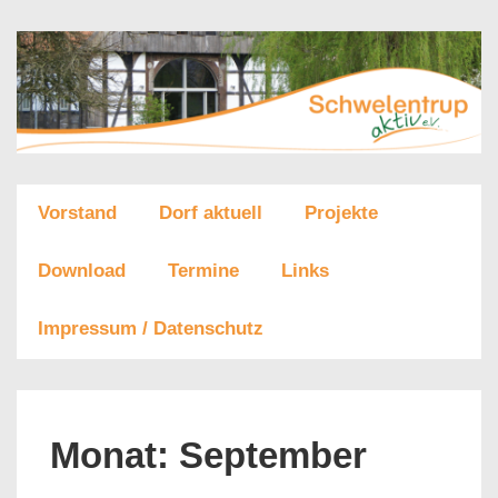
↓
Zum
Inhalt
Main
Vorstand
Dorf aktuell
Projekte
Navigation
Download
Termine
Links
Impressum / Datenschutz
Monat:
September