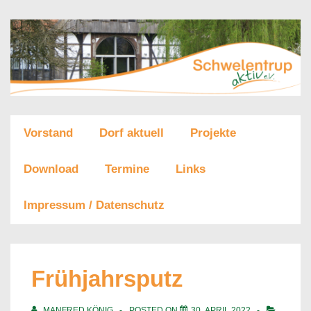
↓
Zum
Inhalt
Main
Vorstand
Dorf aktuell
Projekte
Navigation
Download
Termine
Links
Impressum / Datenschutz
Frühjahrsputz
MANFRED KÖNIG
POSTED ON
30. APRIL 2022