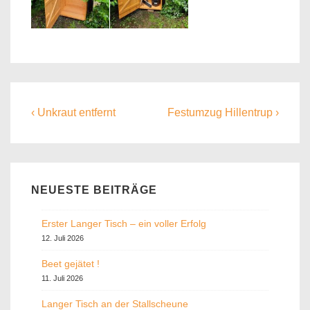
Beitragsnavigation
Previous
Next
‹ Unkraut entfernt
Festumzug Hillentrup ›
Post
Post
is
is
NEUESTE BEITRÄGE
Erster Langer Tisch – ein voller Erfolg
12. Juli 2026
Beet gejätet !
11. Juli 2026
Langer Tisch an der Stallscheune