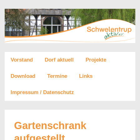
↓
Zum
Inhalt
Main
Vorstand
Dorf aktuell
Projekte
Navigation
Download
Termine
Links
Impressum / Datenschutz
Gartenschrank
aufgestellt